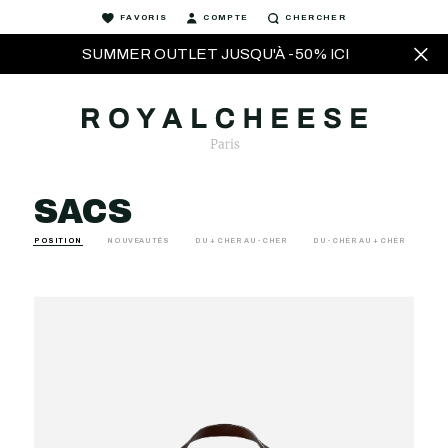
FAVORIS
COMPTE
CHERCHER
SUMMER OUTLET JUSQU'À -50% ICI
SACS
POSITION
NOUVEAUTÉS
DU + CHER AU - CHER
DU - CHER AU + CHER