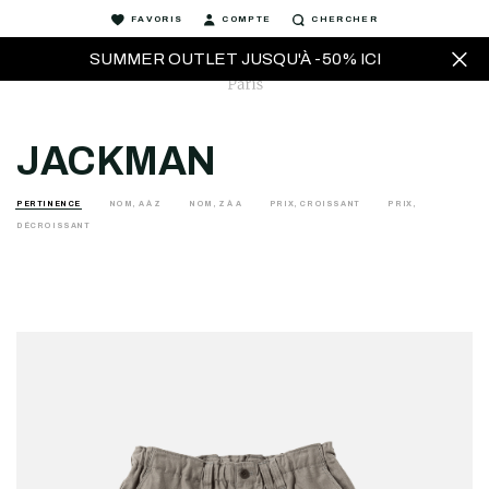
FAVORIS
COMPTE
CHERCHER
SUMMER OUTLET JUSQU'À -50% ICI
JACKMAN
PERTINENCE
NOM, A À Z
NOM, Z À A
PRIX, CROISSANT
PRIX,
DÉCROISSANT