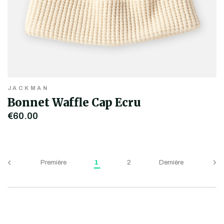
JACKMAN
Bonnet Waffle Cap Ecru
€60,00
Première
1
2
Dernière