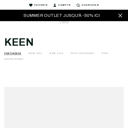
FAVORIS
COMPTE
CHERCHER
SUMMER OUTLET JUSQU'À -50% ICI
KEEN
PERTINENCE
NOM, A À Z
NOM, Z À A
PRIX, CROISSANT
PRIX,
DÉCROISSANT