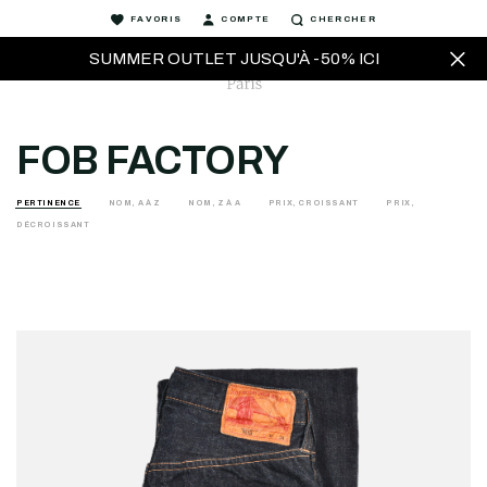
FAVORIS
COMPTE
CHERCHER
SUMMER OUTLET JUSQU'À -50% ICI
FOB FACTORY
PERTINENCE
NOM, A À Z
NOM, Z À A
PRIX, CROISSANT
PRIX,
DÉCROISSANT