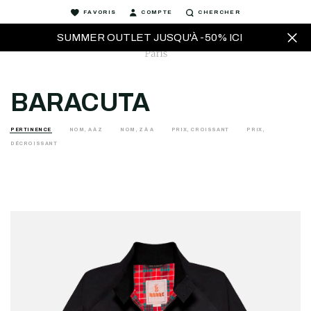
FAVORIS
COMPTE
CHERCHER
SUMMER OUTLET JUSQU'À -50% ICI
BARACUTA
PERTINENCE
NOM, A À Z
NOM, Z À A
PRIX, CROISSANT
PRIX,
DÉCROISSANT