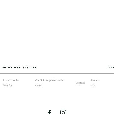
GUIDE DES TAILLES
LI
Protection des
Conditions générales de
Plan du
Contact
données
vente
site