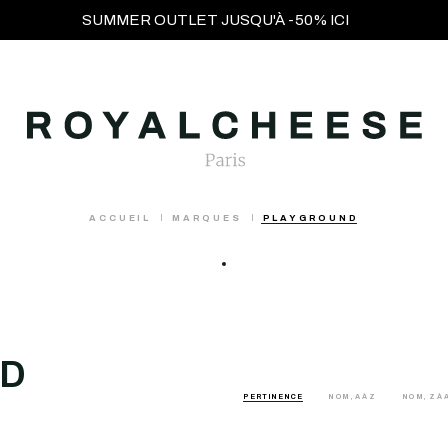
SUMMER OUTLET JUSQU'À -50% ICI
ACCUEIL
MARQUES
PLAYGROUND
D
PERTINENCE
NOM, A À Z
NOM, Z À 