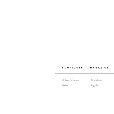
BOUTIQUES
MAGAZINE
© Royalcheese
Mentions
2026
légales