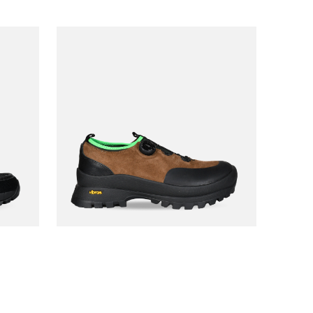
PLAYGROUND
Playground Oliver
290,00
€260,00
Nagoya Marron