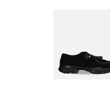
PLAYGROUND
Chaussures Knock 2
€
Quilt Noir