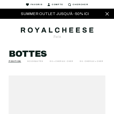
FAVORIS
COMPTE
CHERCHER
SUMMER OUTLET JUSQU'À -50% ICI
BOTTES
POSITION
NOUVEAUTÉS
DU + CHER AU - CHER
DU - CHER AU + CHER