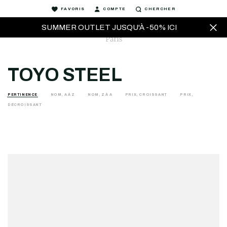
FAVORIS
COMPTE
CHERCHER
SUMMER OUTLET JUSQU'À -50% ICI
TOYO STEEL
PERTINENCE
NOM, A À Z
NOM, Z À A
PRIX, CROISSANT
PRIX,
DÉCROISSANT