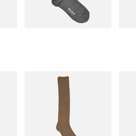
PANTHERELLA
YAHAE
Chaussette Gadsbury
€35,00
€25,00
Yak Pi
Gris