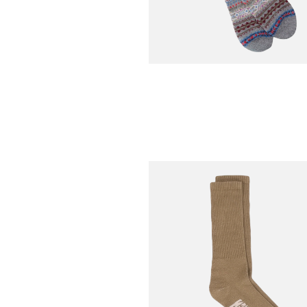
BARBOUR
Chausettes Boyd Grey