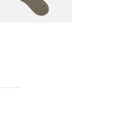
€36,00
n Yak Knee Socks