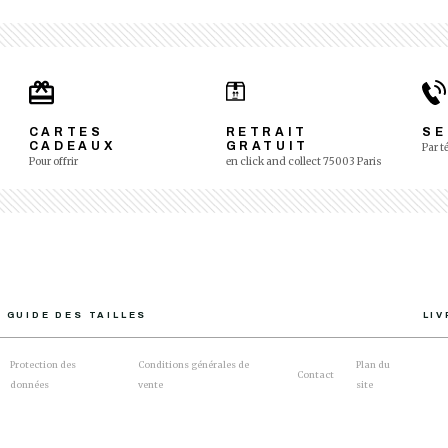
CARTES
RETRAIT
SE
CADEAUX
GRATUIT
Par t
Pour offrir
en click and collect 75003 Paris
GUIDE DES TAILLES
LI
Protection des
Conditions générales de
Plan du
Contact
données
vente
site