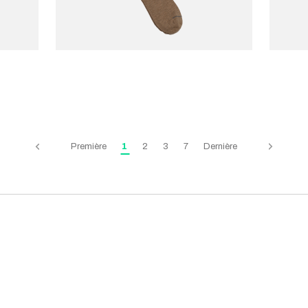
YAHAE
YAHAE
€30,00
€36,00
Cotton Yak Knee Socks
Cotto
Première
1
2
3
7
Dernière