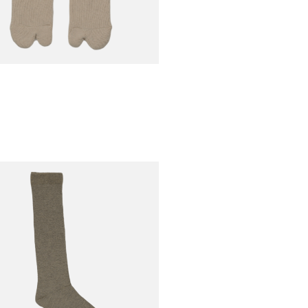
€39,00
le Tabi Soks