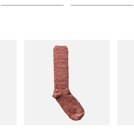
BARBO
YAHAE
Chaus
€23,00
€45,00
Garabou Socks Brown