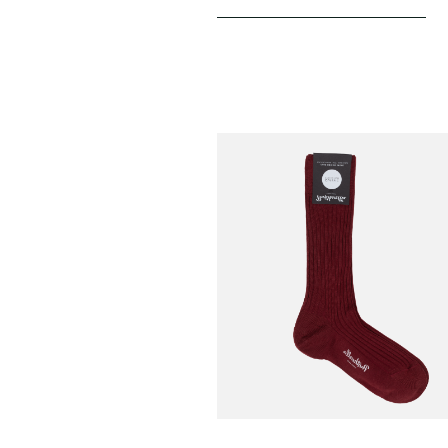
PANTHERELLA
Chaussettes Laburnum