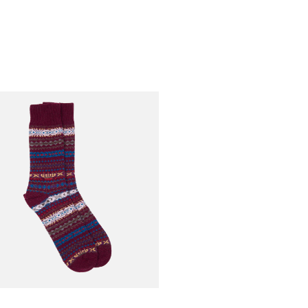
UR
settes Boyd
€35,00