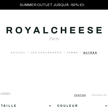
SUMMER OUTLET JUSQU'À -50% ICI
ACCUEIL
LES CHAUSSURES
FEMME
AUTRES
roduits
POSITION
NOUVEAUTÉS
TAILLE
COULEUR