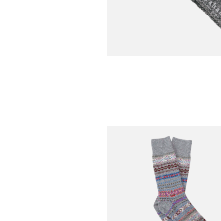
YAHAE
Chaussettes Yahae
Alpaca Gris