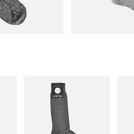
ANONYMOUS ISM
Fine Wool Pile Snow
€39,00
Crew