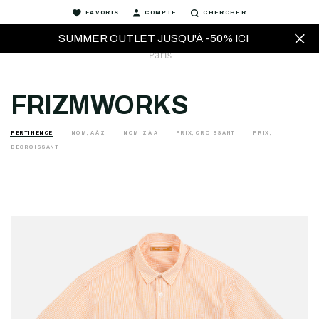
FAVORIS
COMPTE
CHERCHER
SUMMER OUTLET JUSQU'À -50% ICI
FRIZMWORKS
PERTINENCE
NOM, A À Z
NOM, Z À A
PRIX, CROISSANT
PRIX,
DÉCROISSANT