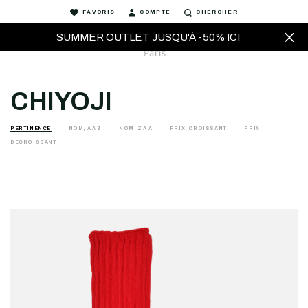
FAVORIS
COMPTE
CHERCHER
SUMMER OUTLET JUSQU'À -50% ICI
CHIYOJI
PERTINENCE
NOM, A À Z
NOM, Z À A
PRIX, CROISSANT
PRIX,
DÉCROISSANT