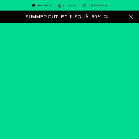
FAVORIS
COMPTE
CHERCHER
SUMMER OUTLET JUSQU'À -50% ICI