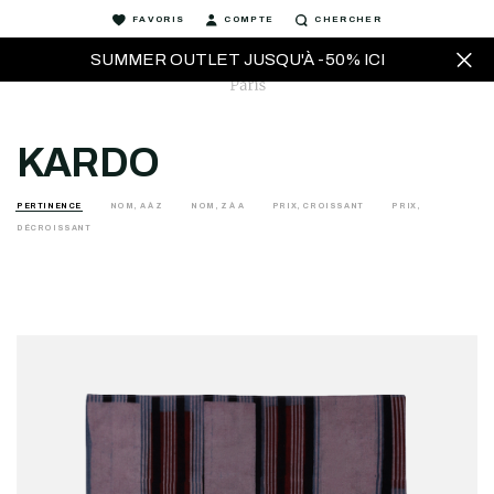
FAVORIS
COMPTE
CHERCHER
SUMMER OUTLET JUSQU'À -50% ICI
KARDO
PERTINENCE
NOM, A À Z
NOM, Z À A
PRIX, CROISSANT
PRIX,
DÉCROISSANT