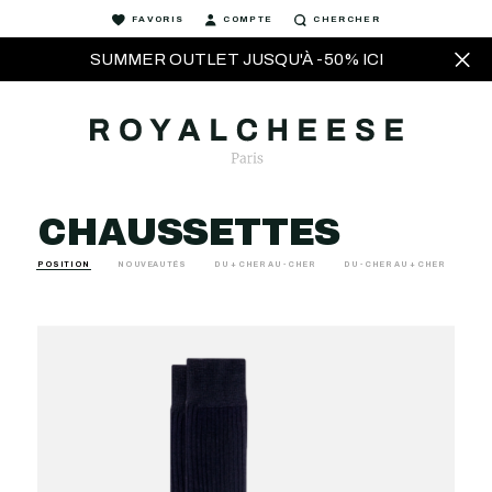
FAVORIS
COMPTE
CHERCHER
SUMMER OUTLET JUSQU'À -50% ICI
CHAUSSETTES
POSITION
NOUVEAUTÉS
DU + CHER AU - CHER
DU - CHER AU + CHER