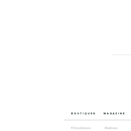
Khaki
BOUTIQUES
MAGAZINE
© Royalcheese
Mentions