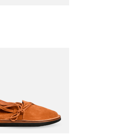
€745,00
uz
EN