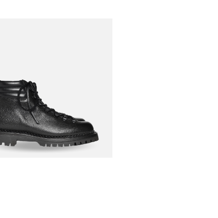
EN
s Vettores T Pale
€750,00