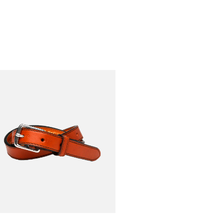
sures Spring
€390,00
Tosca G Brown
EN
€135,00
ure Stirrup Oak