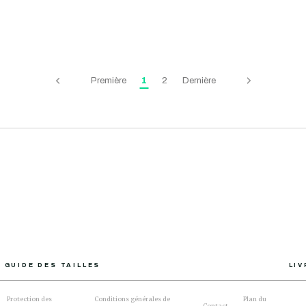
€640,00
Stitched Havana
Première
1
2
Dernière
GUIDE DES TAILLES
LI
Protection des
Conditions générales de
Plan du
Contact