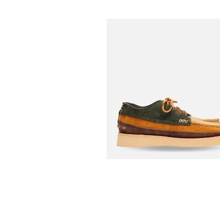
YUKETEN
Maine Guide Ox Fo
€
Quatro