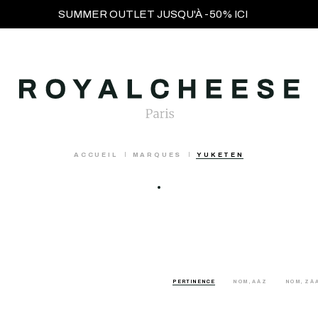
SUMMER OUTLET JUSQU'À -50% ICI
ACCUEIL
MARQUES
YUKETEN
PERTINENCE
NOM, A À Z
NOM, Z À 