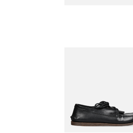
YUKETEN
Ceinture Triple Stitched
Black
YUKETEN