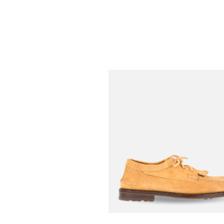
Italian Blutcher W/
€
Camp Virgil Noir
YUKETEN
Chaussures
€
-30%
Blutcher Tosca