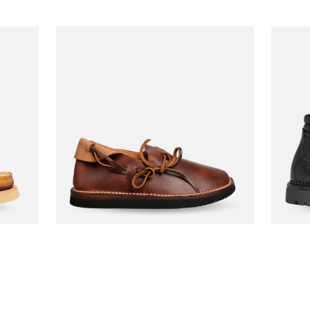
YUKETEN
YUKET
Chaussures Spring
Botte
820,00
€390,00
Truffle Brown
Noir