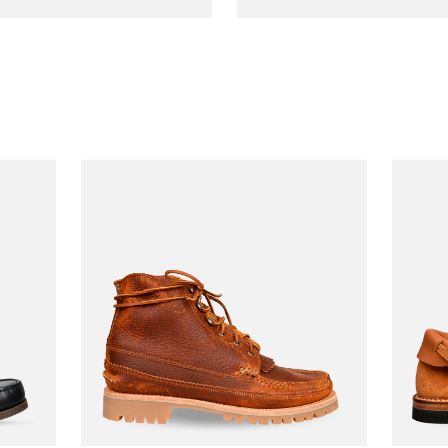
YUKETEN
€155,00
Bottes Angler Santa Cr
YUKETEN
YUKET