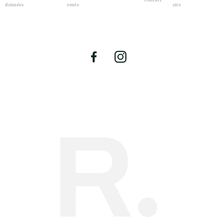
données
vente
site