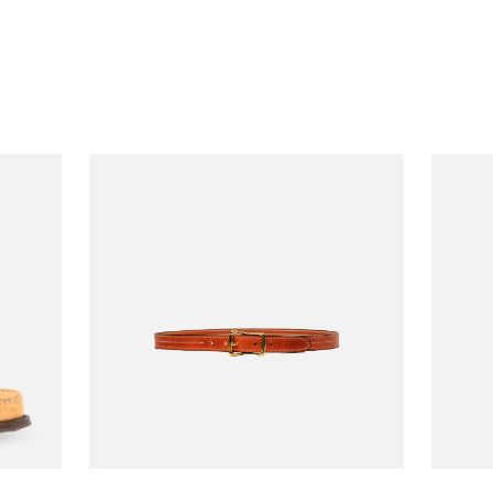
Semi Handsewn Maine
Chaus
500,00
€850,00
Guide
Shoe 
YUKETEN
YUKET
448,00
Ceinture Triple
€155,00
Ceint