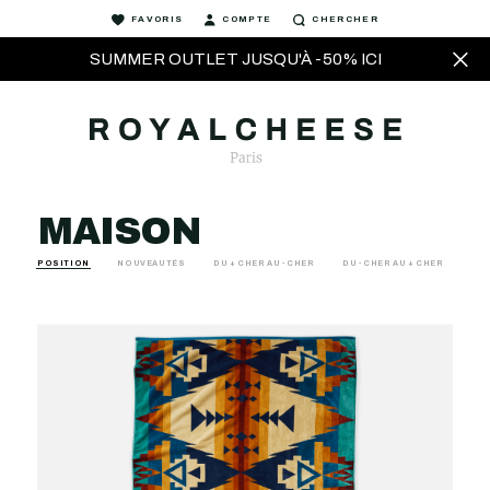
FAVORIS
COMPTE
CHERCHER
SUMMER OUTLET JUSQU'À -50% ICI
MAISON
POSITION
NOUVEAUTÉS
DU + CHER AU - CHER
DU - CHER AU + CHER