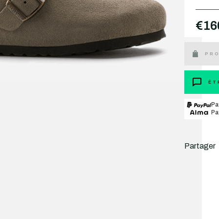
€16
PRO
ÊT
Pa
Pa
Partager