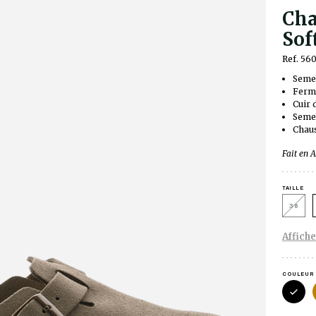
Cha
Sof
Ref. 56
Semel
Ferme
Cuir 
Semel
Chau
Fait en 
TAILLE
38
Affiche
COULEUR