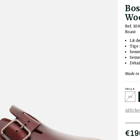
Bos
Woo
Ref. 10
Roast
Lit d
Tige :
Semel
Semel
Détai
Made in
TAILLE
39
Affiche
€19