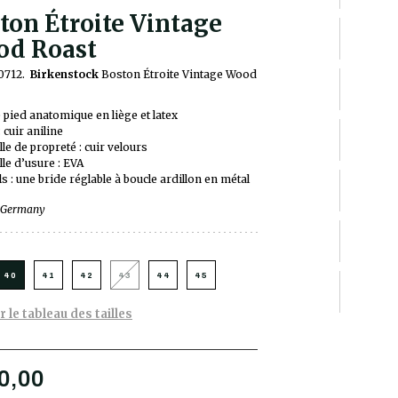
ton Étroite Vintage
d Roast
30712.
Birkenstock
Boston Étroite Vintage Wood
e pied anatomique en liège et latex
 cuir aniline
le de propreté : cuir velours
le d’usure : EVA
ls : une bride réglable à boucle ardillon en métal
 Germany
40
41
42
43
44
45
r le tableau des tailles
0,00