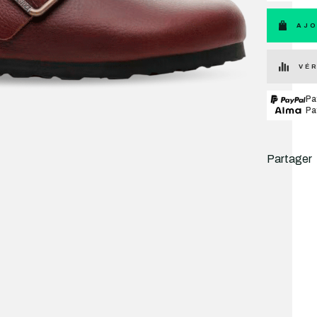
AJO
VÉR
Pa
Pa
Partager