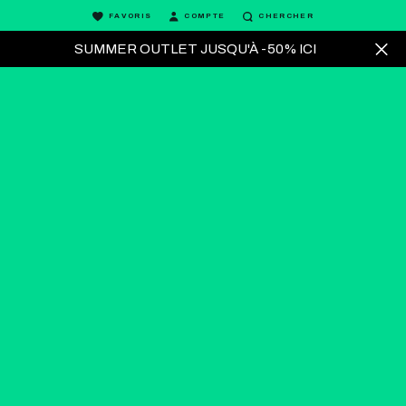
FAVORIS
COMPTE
CHERCHER
SUMMER OUTLET JUSQU'À -50% ICI