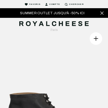
FAVORIS
COMPTE
CHERCHER
SUMMER OUTLET JUSQU'À -50% ICI