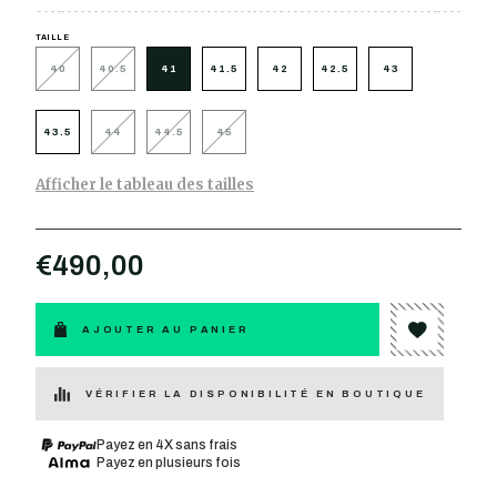
TAILLE
40
40.5
41
41.5
42
42.5
43
43.5
44
44.5
45
Afficher le tableau des tailles
€490,00
AJOUTER AU PANIER
VÉRIFIER LA DISPONIBILITÉ EN BOUTIQUE
Payez en 4X sans frais
Payez en plusieurs fois