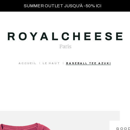
SUMMER OUTLET JUSQU'À -50% ICI
ACCUEIL
LE HAUT
BASEBALL TEE AZUKI
GOO