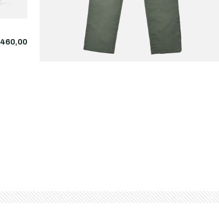
460,00
LEE
€75,
Regular Chino Olive