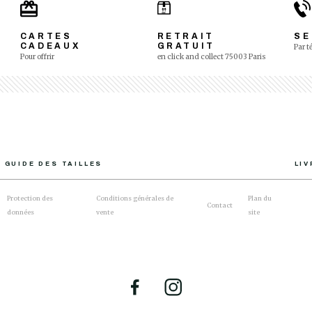
CARTES
RETRAIT
SE
CADEAUX
GRATUIT
Par t
Pour offrir
en click and collect 75003 Paris
GUIDE DES TAILLES
LI
Protection des
Conditions générales de
Plan du
Contact
données
vente
site