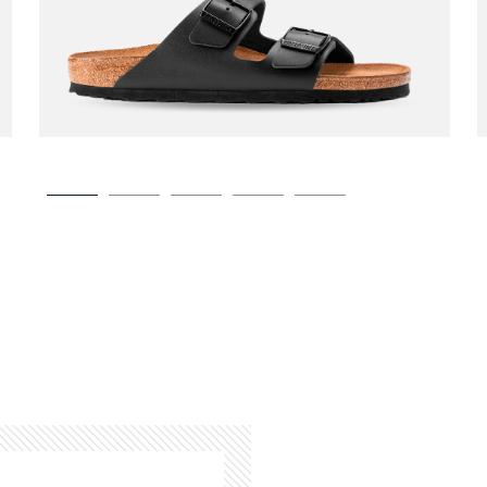
BIRKENSTOCK
Sandals Arizona Cuir
00
€110,00
Noir