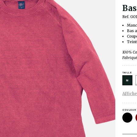
Bas
Ref. GO
Manch
Bas 
Coupe
Teint
100% Co
Fabriqué
TAILLE
M
Affiche
COULEUR