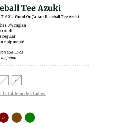
eball Tee Azuki
LT-601.
Good On
Japan
Baseball Tee Azuki
es 3/4 raglan
arrondi
 regular
ure pigmenté
ton USA 5.5oz
 au japon
L
XL
r le tableau des tailles