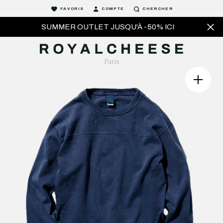
FAVORIS
COMPTE
CHERCHER
SUMMER OUTLET JUSQU'À -50% ICI