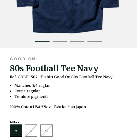
GOOD ON
80s Football Tee Navy
Ref. GOLT-1502.
T-shirt Good On 80s FootBall Tee Navy
Manches 3/4 raglan
Coupe regular
Teinture pigmenté
100% Coton USA 5.5oz , Fabriqué au japon
TAILLE
M
L
XL