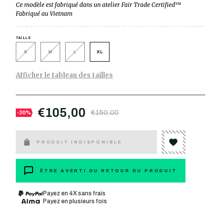
Ce modèle est fabriqué dans un atelier Fair Trade Certified™
Fabriqué au Vietnam
TAILLE
S
M
L
XL
Afficher le tableau des tailles
€105,00
€150,00
-30%
PRODUIT INDISPONIBLE
ÊTRE AVERTI DU RETOUR DU PRODUIT
Payez en 4X sans frais
Payez en plusieurs fois