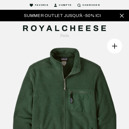
FAVORIS
COMPTE
CHERCHER
SUMMER OUTLET JUSQU'À -50% ICI