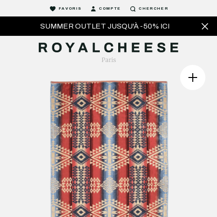
FAVORIS
COMPTE
CHERCHER
SUMMER OUTLET JUSQU'À -50% ICI