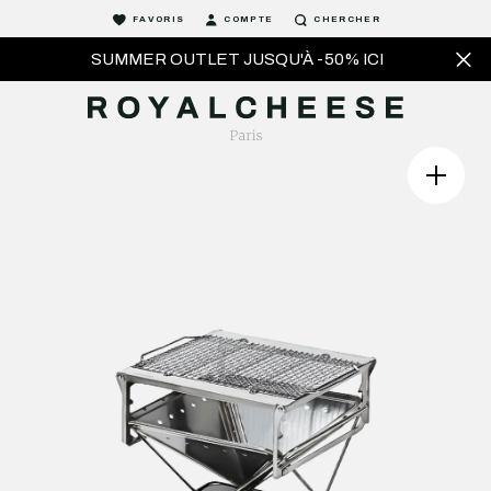
FAVORIS
COMPTE
CHERCHER
SUMMER OUTLET JUSQU'À -50% ICI