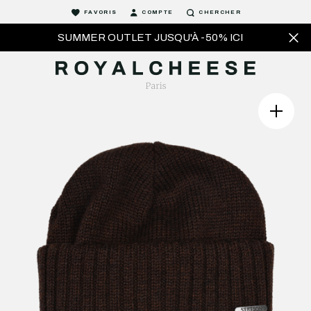
FAVORIS
COMPTE
CHERCHER
SUMMER OUTLET JUSQU'À -50% ICI