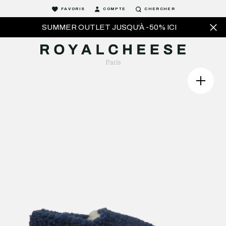
FAVORIS
COMPTE
CHERCHER
SUMMER OUTLET JUSQU'À -50% ICI