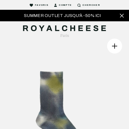
FAVORIS
COMPTE
CHERCHER
SUMMER OUTLET JUSQU'À -50% ICI