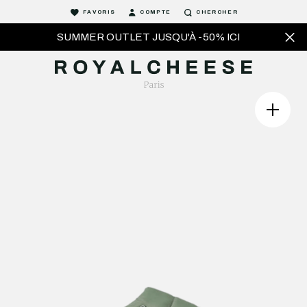
FAVORIS
COMPTE
CHERCHER
SUMMER OUTLET JUSQU'À -50% ICI