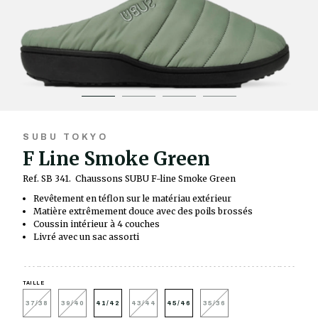
SUBU TOKYO
F Line Smoke Green
Ref. SB 341.
Chaussons SUBU F-line Smoke Green
Revêtement en téflon sur le matériau extérieur
Matière extrêmement douce avec des poils brossés
Coussin intérieur à 4 couches
Livré avec un sac assorti
TAILLE
37/38
39/40
41/42
43/44
45/46
35/36