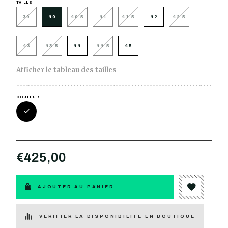
TAILLE
39
40
40.5
41
41.5
42
42.5
43
43.5
44
44.5
45
Afficher le tableau des tailles
COULEUR
€425,00
AJOUTER AU PANIER
VÉRIFIER LA DISPONIBILITÉ EN BOUTIQUE