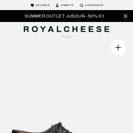
FAVORIS
COMPTE
CHERCHER
SUMMER OUTLET JUSQU'À -50% ICI