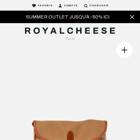
FAVORIS
COMPTE
CHERCHER
SUMMER OUTLET JUSQU'À -50% ICI