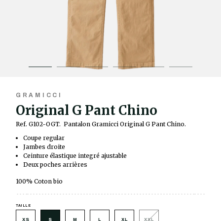
GRAMICCI
Original G Pant Chino
Ref. G102-OGT.
Pantalon Gramicci Original G Pant Chino.
Coupe regular
Jambes droite
Ceinture élastique integré ajustable
Deux poches arrières
100% Coton bio
TAILLE
XS
S
M
L
XL
XXL