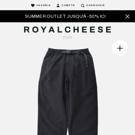
FAVORIS
COMPTE
CHERCHER
SUMMER OUTLET JUSQU'À -50% ICI