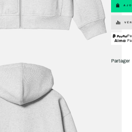
AJO
VÉR
Pa
Pa
Partager