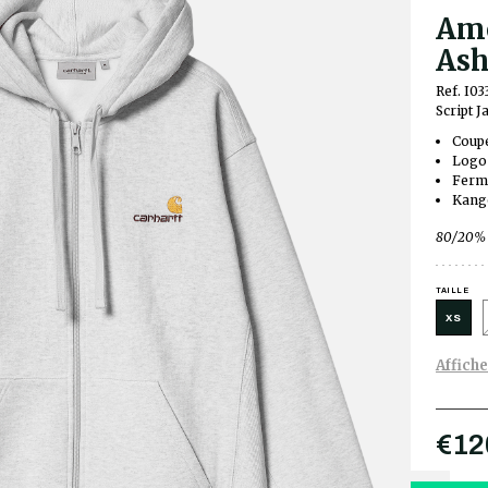
Ame
Ash
Ref. I0
Script J
Coup
Logo 
Ferme
Kang
80/20% 
TAILLE
XS
Affiche
€12