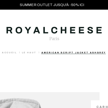
SUMMER OUTLET JUSQU'À -50% ICI
ACCUEIL
LE HAUT
AMERICAN SCRIPT JACKET ASHGREY
CARH