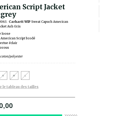
rican Script Jacket
grey
33063.
Carhartt WIP
Sweat Capuch
American
acket Ash Gris
e loose
American Script brodé
rtue éclair
orous
coton/polyester
S
M
L
r le tableau des tailles
0,00