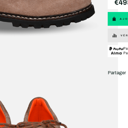
€49
AJO
VÉR
Pa
Pa
Partager