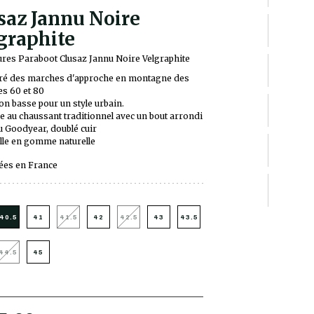
saz Jannu Noire
graphite
res Paraboot Clusaz Jannu Noire Velgraphite
ré des marches d'approche en montagne des
s 60 et 80
on basse pour un style urbain.
 au chaussant traditionnel avec un bout arrondi
 Goodyear, doublé cuir
le en gomme naturelle
ées en France
40.5
41
41.5
42
42.5
43
43.5
44.5
45