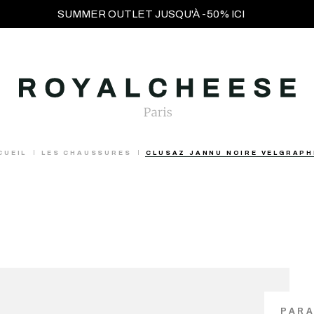
SUMMER OUTLET JUSQU'À -50% ICI
CUEIL
LES CHAUSSURES
CLUSAZ JANNU NOIRE VELGRAPH
PAR