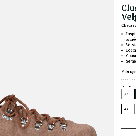
Clu
Vel
Chaussu
Inspi
année
Versi
Forme
Cousu
Semel
Fabriqu
TAILLE
40
44