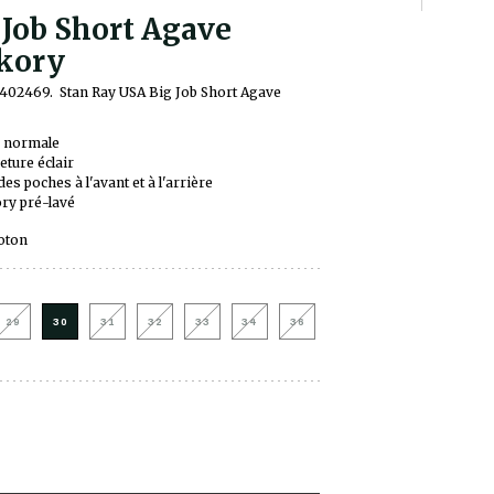
 Job Short Agave
kory
2402469.
Stan Ray USA Big Job Short Agave
e normale
ture éclair
es poches à l'avant et à l'arrière
ry pré-lavé
oton
29
30
31
32
33
34
36