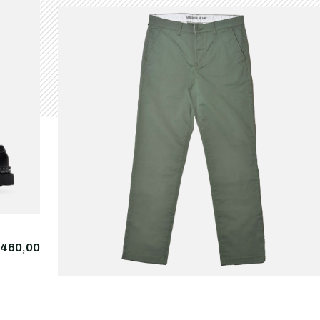
460,00
LEE
€75,
Regular Chino Olive