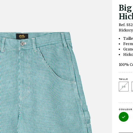
Big
Hic
Ref. SS
Hickory
Taill
Ferme
Grand
Hicko
100% C
TAILLE
28
COULEUR