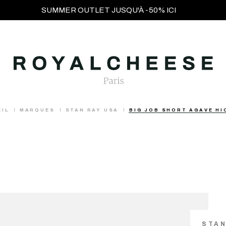
SUMMER OUTLET JUSQU'À -50% ICI
EIL
MARQUES
STAN RAY USA
BIG JOB SHORT AGAVE H
STAN