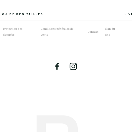
GUIDE DES TAILLES
LI
Protection des
Conditions générales de
Plan du
Contact
données
vente
site