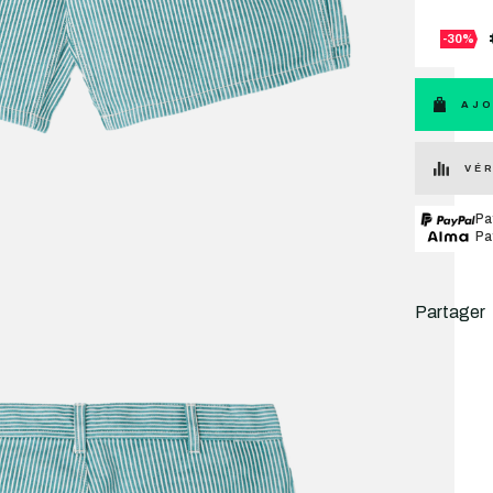
-30%
AJO
VÉR
Pa
Pa
Partager