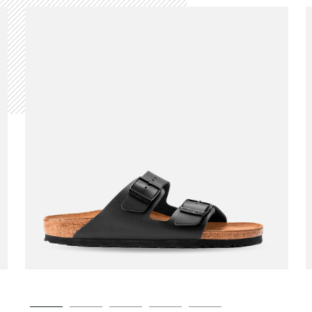
BIRKENSTOCK
Sandals Arizona Cuir
00
€110,00
Noir