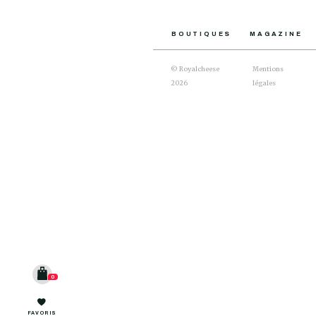
BOUTIQUES
MAGAZINE
© Royalcheese
Mentions
2026
légales
0
FAVORIS